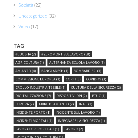
Società
(22)
Uncategorized
(32)
Video
(17)
TAG
#EUOSHA
(2)
#ZEROMORTISULLAVORO
(58)
AGRICOLTURA
(1)
ALTERNANZA SCUOLA LAVORO
(3)
AMIANTO
(4)
BANGLADESH
(1)
BOMBARDIERI
(3)
COMMISSIONE EUROPEA
(1)
CORTI
(3)
COVID-19
(3)
CROLLO INDUSTRIA TESSILE
(1)
CULTURA DELLA SICUREZZA
(2)
DIGITALIZZAZIONE
(7)
DISPOSITIVI DPI
(2)
ETUC
(1)
EUROPA
(2)
FIBRE DI AMIANTO
(2)
INAIL
(3)
INCIDENTE PORTO
(1)
INCIDENTE SUL LAVORO
(1)
INCIDENTI MORTALI
(1)
INSEGNARE LA SICUREZZA
(1)
LAVORATORI PORTUALI
(1)
LAVORO
(2)
LAVORO IN AGRICOLTURA
(1)