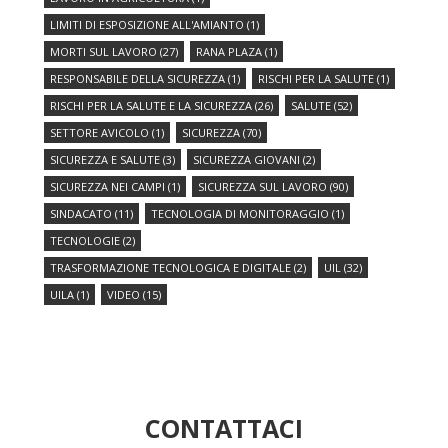
LIMITI DI ESPOSIZIONE ALL'AMIANTO
(1)
MORTI SUL LAVORO
(27)
RANA PLAZA
(1)
RESPONSABILE DELLA SICUREZZA
(1)
RISCHI PER LA SALUTE
(1)
RISCHI PER LA SALUTE E LA SICUREZZA
(26)
SALUTE
(52)
SETTORE AVICOLO
(1)
SICUREZZA
(70)
SICUREZZA E SALUTE
(3)
SICUREZZA GIOVANI
(2)
SICUREZZA NEI CAMPI
(1)
SICUREZZA SUL LAVORO
(90)
SINDACATO
(11)
TECNOLOGIA DI MONITORAGGIO
(1)
TECNOLOGIE
(2)
TRASFORMAZIONE TECNOLOGICA E DIGITALE
(2)
UIL
(32)
UILA
(1)
VIDEO
(15)
CONTATTACI