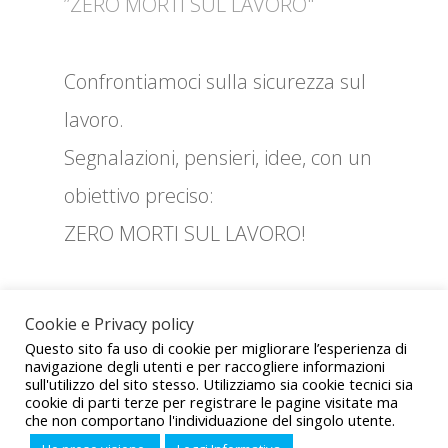
”ZERO MORTI SUL LAVORO"
Confrontiamoci sulla sicurezza sul
lavoro.
Segnalazioni, pensieri, idee, con un
obiettivo preciso:
ZERO MORTI SUL LAVORO!
Cookie e Privacy policy
ZE
Questo sito fa uso di cookie per migliorare l’esperienza di
navigazione degli utenti e per raccogliere informazioni
RO
sull'utilizzo del sito stesso. Utilizziamo sia cookie tecnici sia
cookie di parti terze per registrare le pagine visitate ma
MO
che non comportano l'individuazione del singolo utente.
Sito realizzato da CED UIL © 2021 - Tutti i diritti sono riservati -