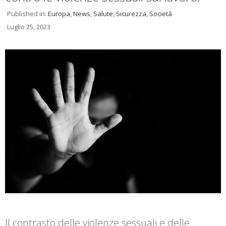
Published in:
Europa
,
News
,
Salute
,
Sicurezza
,
Società
Luglio 25, 2023
Il contrasto delle violenze sessuali e delle