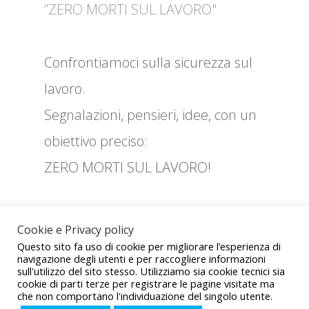
”ZERO MORTI SUL LAVORO"
Confrontiamoci sulla sicurezza sul
lavoro.
Segnalazioni, pensieri, idee, con un
obiettivo preciso:
ZERO MORTI SUL LAVORO!
Cookie e Privacy policy
ZE
Questo sito fa uso di cookie per migliorare l’esperienza di
navigazione degli utenti e per raccogliere informazioni
RO
sull'utilizzo del sito stesso. Utilizziamo sia cookie tecnici sia
cookie di parti terze per registrare le pagine visitate ma
MO
che non comportano l'individuazione del singolo utente.
Sito realizzato da CED UIL © 2021 - Tutti i diritti sono riservati -