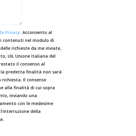
RO
MO
RTI
la Privacy.
Acconsento al
SU
i contenuti nel modulo di
 delle richieste da me inviate,
L
to, UIL Unione Italiana del
LA
restato il consenso al
la predetta finalità non sarà
VO
a richiesta. Il consenso
RO
 alla finalità di cui sopra
nto, inviando una
|
ttamento con le medesime
Fac
’interruzione della
a.
eb
ook