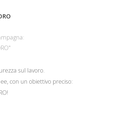
ORO
campagna:
ORO"
urezza sul lavoro.
dee, con un obiettivo preciso:
RO!