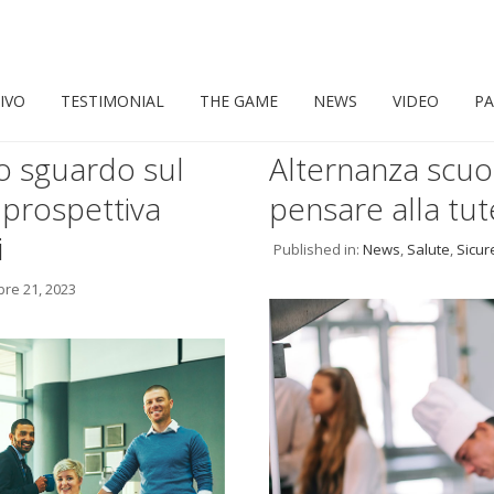
IVO
TESTIMONIAL
THE GAME
NEWS
VIDEO
PA
no sguardo sul
Alternanza scuo
 prospettiva
pensare alla tute
i
Published in:
News
,
Salute
,
Sicur
re 21, 2023