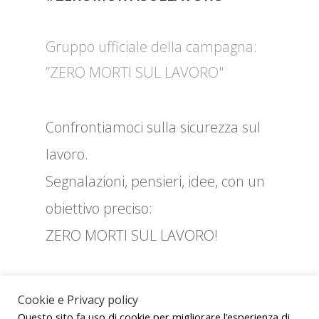
Gruppo ufficiale della campagna:
”ZERO MORTI SUL LAVORO"
Confrontiamoci sulla sicurezza sul
lavoro.
Segnalazioni, pensieri, idee, con un
obiettivo preciso:
ZERO MORTI SUL LAVORO!
Cookie e Privacy policy
ZE
Questo sito fa uso di cookie per migliorare l’esperienza di