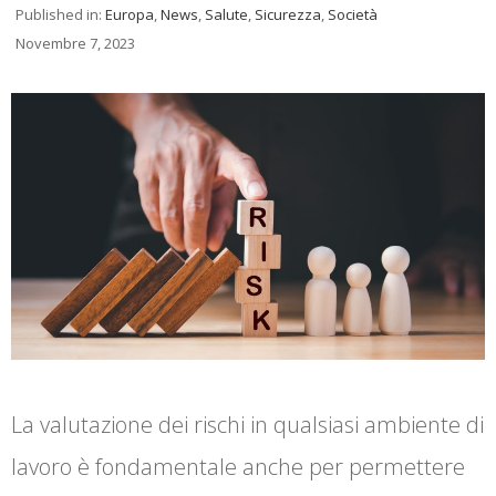
Published in:
Europa
,
News
,
Salute
,
Sicurezza
,
Società
Novembre 7, 2023
La valutazione dei rischi in qualsiasi ambiente di
lavoro è fondamentale anche per permettere