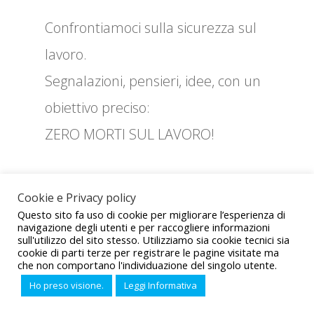
Confrontiamoci sulla sicurezza sul
lavoro.
Segnalazioni, pensieri, idee, con un
obiettivo preciso:
ZERO MORTI SUL LAVORO!
Cookie e Privacy policy
ZE
Questo sito fa uso di cookie per migliorare l’esperienza di
navigazione degli utenti e per raccogliere informazioni
RO
sull'utilizzo del sito stesso. Utilizziamo sia cookie tecnici sia
cookie di parti terze per registrare le pagine visitate ma
MO
che non comportano l'individuazione del singolo utente.
Sito realizzato da CED UIL © 2021 - Tutti i diritti sono riservati -
Ho preso visione.
Leggi Informativa
RTI
Privacy and Policy
.