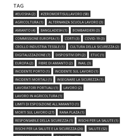
TAG
#EUOSHA
(2)
#ZEROMORTISULLAVORO
(58)
AGRICOLTURA
(1)
ALTERNANZA SCUOLA LAVORO
(3)
AMIANTO
(4)
BANGLADESH
(1)
BOMBARDIERI
(3)
COMMISSIONE EUROPEA
(1)
CORTI
(3)
COVID-19
(3)
CROLLO INDUSTRIA TESSILE
(1)
CULTURA DELLA SICUREZZA
(2)
DIGITALIZZAZIONE
(7)
DISPOSITIVI DPI
(2)
ETUC
(1)
EUROPA
(2)
FIBRE DI AMIANTO
(2)
INAIL
(3)
INCIDENTE PORTO
(1)
INCIDENTE SUL LAVORO
(1)
INCIDENTI MORTALI
(1)
INSEGNARE LA SICUREZZA
(1)
LAVORATORI PORTUALI
(1)
LAVORO
(2)
LAVORO IN AGRICOLTURA
(1)
LIMITI DI ESPOSIZIONE ALL'AMIANTO
(1)
MORTI SUL LAVORO
(27)
RANA PLAZA
(1)
RESPONSABILE DELLA SICUREZZA
(1)
RISCHI PER LA SALUTE
(1)
RISCHI PER LA SALUTE E LA SICUREZZA
(26)
SALUTE
(52)