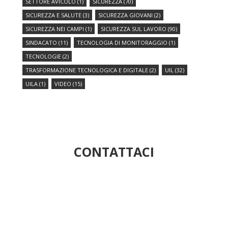
SETTORE AVICOLO
(1)
SICUREZZA
(70)
SICUREZZA E SALUTE
(3)
SICUREZZA GIOVANI
(2)
SICUREZZA NEI CAMPI
(1)
SICUREZZA SUL LAVORO
(90)
SINDACATO
(11)
TECNOLOGIA DI MONITORAGGIO
(1)
TECNOLOGIE
(2)
TRASFORMAZIONE TECNOLOGICA E DIGITALE
(2)
UIL
(32)
UILA
(1)
VIDEO
(15)
CONTATTACI