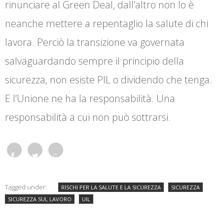
rinunciare al Green Deal, dall’altro non lo è
neanche mettere a repentaglio la salute di chi
lavora. Perciò la transizione va governata
salvaguardando sempre il principio della
sicurezza, non esiste PIL o dividendo che tenga.
E l’Unione ne ha la responsabilità. Una
responsabilità a cui non può sottrarsi.
Face
Twitt
What
Tagged under:
RISCHI PER LA SALUTE E LA SICUREZZA
SICUREZZA
book
er
sapp
SICUREZZA SUL LAVORO
UIL