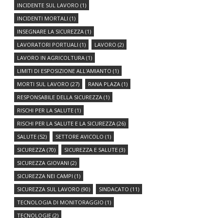
INCIDENTE SUL LAVORO
(1)
INCIDENTI MORTALI
(1)
INSEGNARE LA SICUREZZA
(1)
LAVORATORI PORTUALI
(1)
LAVORO
(2)
LAVORO IN AGRICOLTURA
(1)
LIMITI DI ESPOSIZIONE ALL'AMIANTO
(1)
MORTI SUL LAVORO
(27)
RANA PLAZA
(1)
RESPONSABILE DELLA SICUREZZA
(1)
RISCHI PER LA SALUTE
(1)
RISCHI PER LA SALUTE E LA SICUREZZA
(26)
SALUTE
(52)
SETTORE AVICOLO
(1)
SICUREZZA
(70)
SICUREZZA E SALUTE
(3)
SICUREZZA GIOVANI
(2)
SICUREZZA NEI CAMPI
(1)
SICUREZZA SUL LAVORO
(90)
SINDACATO
(11)
TECNOLOGIA DI MONITORAGGIO
(1)
TECNOLOGIE
(2)