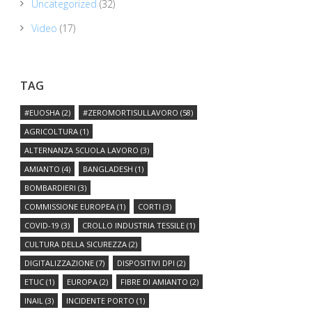
Uncategorized
(32)
Video
(17)
TAG
#EUOSHA
(2)
#ZEROMORTISULLAVORO
(58)
AGRICOLTURA
(1)
ALTERNANZA SCUOLA LAVORO
(3)
AMIANTO
(4)
BANGLADESH
(1)
BOMBARDIERI
(3)
COMMISSIONE EUROPEA
(1)
CORTI
(3)
COVID-19
(3)
CROLLO INDUSTRIA TESSILE
(1)
CULTURA DELLA SICUREZZA
(2)
DIGITALIZZAZIONE
(7)
DISPOSITIVI DPI
(2)
ETUC
(1)
EUROPA
(2)
FIBRE DI AMIANTO
(2)
INAIL
(3)
INCIDENTE PORTO
(1)