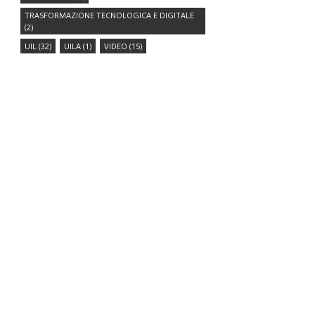
TRASFORMAZIONE TECNOLOGICA E DIGITALE
(2)
UIL
(32)
UILA
(1)
VIDEO
(15)