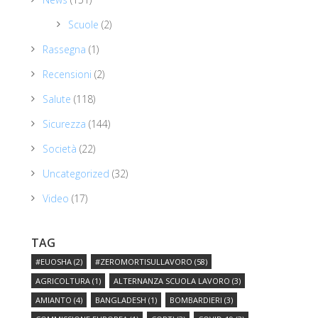
Scuole
(2)
Rassegna
(1)
Recensioni
(2)
Salute
(118)
Sicurezza
(144)
Società
(22)
Uncategorized
(32)
Video
(17)
TAG
#EUOSHA
(2)
#ZEROMORTISULLAVORO
(58)
AGRICOLTURA
(1)
ALTERNANZA SCUOLA LAVORO
(3)
AMIANTO
(4)
BANGLADESH
(1)
BOMBARDIERI
(3)