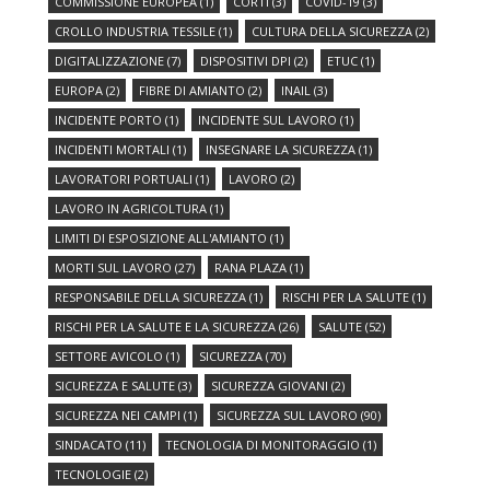
COMMISSIONE EUROPEA
(1)
CORTI
(3)
COVID-19
(3)
CROLLO INDUSTRIA TESSILE
(1)
CULTURA DELLA SICUREZZA
(2)
DIGITALIZZAZIONE
(7)
DISPOSITIVI DPI
(2)
ETUC
(1)
EUROPA
(2)
FIBRE DI AMIANTO
(2)
INAIL
(3)
INCIDENTE PORTO
(1)
INCIDENTE SUL LAVORO
(1)
INCIDENTI MORTALI
(1)
INSEGNARE LA SICUREZZA
(1)
LAVORATORI PORTUALI
(1)
LAVORO
(2)
LAVORO IN AGRICOLTURA
(1)
LIMITI DI ESPOSIZIONE ALL'AMIANTO
(1)
MORTI SUL LAVORO
(27)
RANA PLAZA
(1)
RESPONSABILE DELLA SICUREZZA
(1)
RISCHI PER LA SALUTE
(1)
RISCHI PER LA SALUTE E LA SICUREZZA
(26)
SALUTE
(52)
SETTORE AVICOLO
(1)
SICUREZZA
(70)
SICUREZZA E SALUTE
(3)
SICUREZZA GIOVANI
(2)
SICUREZZA NEI CAMPI
(1)
SICUREZZA SUL LAVORO
(90)
SINDACATO
(11)
TECNOLOGIA DI MONITORAGGIO
(1)
TECNOLOGIE
(2)