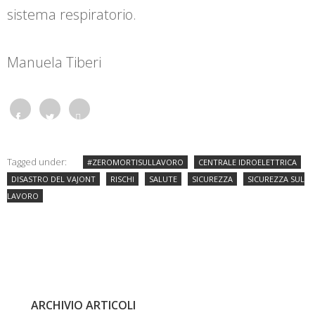
sistema respiratorio.
Manuela Tiberi
Face
Twitt
What
Tagged under:
#ZEROMORTISULLAVORO
CENTRALE IDROELETTRICA
book
er
sapp
DISASTRO DEL VAJONT
RISCHI
SALUTE
SICUREZZA
SICUREZZA SUL
LAVORO
ARCHIVIO ARTICOLI