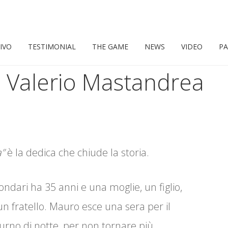
IVO
TESTIMONIAL
THE GAME
NEWS
VIDEO
PA
di Valerio Mastandrea
a”
è la dedica che chiude la storia.
ndari ha 35 anni e una moglie, un figlio,
n fratello. Mauro esce una sera per il
turno di notte, per non tornare più.