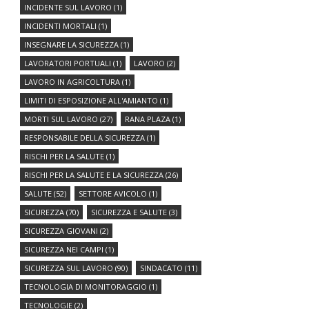
INCIDENTE SUL LAVORO
(1)
INCIDENTI MORTALI
(1)
INSEGNARE LA SICUREZZA
(1)
LAVORATORI PORTUALI
(1)
LAVORO
(2)
LAVORO IN AGRICOLTURA
(1)
LIMITI DI ESPOSIZIONE ALL'AMIANTO
(1)
MORTI SUL LAVORO
(27)
RANA PLAZA
(1)
RESPONSABILE DELLA SICUREZZA
(1)
RISCHI PER LA SALUTE
(1)
RISCHI PER LA SALUTE E LA SICUREZZA
(26)
SALUTE
(52)
SETTORE AVICOLO
(1)
SICUREZZA
(70)
SICUREZZA E SALUTE
(3)
SICUREZZA GIOVANI
(2)
SICUREZZA NEI CAMPI
(1)
SICUREZZA SUL LAVORO
(90)
SINDACATO
(11)
TECNOLOGIA DI MONITORAGGIO
(1)
TECNOLOGIE
(2)