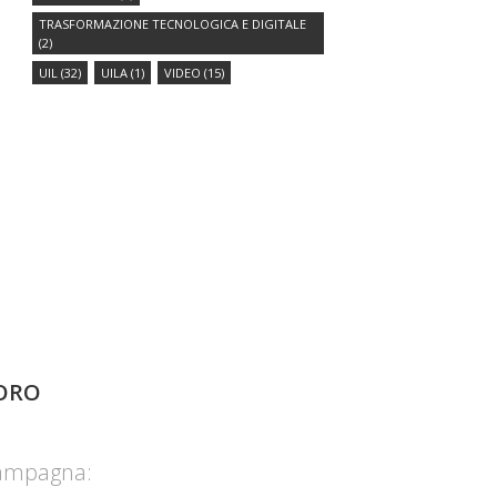
TRASFORMAZIONE TECNOLOGICA E DIGITALE
(2)
UIL
(32)
UILA
(1)
VIDEO
(15)
ORO
campagna: