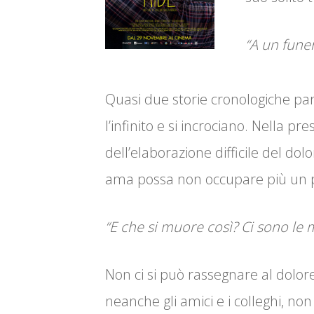
“A un funer
Quasi due storie cronologiche par
l’infinito e si incrociano. Nella p
dell’elaborazione difficile del dolo
ama possa non occupare più un po
“E che si muore così? Ci sono le 
Non ci si può rassegnare al dolor
neanche gli amici e i colleghi, non