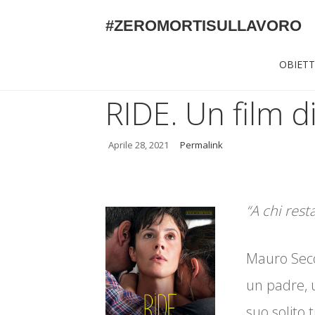
#ZEROMORTISULLAVORO
OBIETT
RIDE. Un film 
Aprile 28, 2021
Permalink
“A chi rest
Mauro Seco
un padre, u
suo solito 