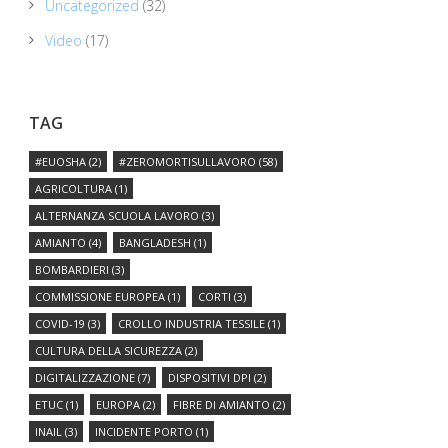
Uncategorized
(32)
Video
(17)
TAG
#EUOSHA
(2)
#ZEROMORTISULLAVORO
(58)
AGRICOLTURA
(1)
ALTERNANZA SCUOLA LAVORO
(3)
AMIANTO
(4)
BANGLADESH
(1)
BOMBARDIERI
(3)
COMMISSIONE EUROPEA
(1)
CORTI
(3)
COVID-19
(3)
CROLLO INDUSTRIA TESSILE
(1)
CULTURA DELLA SICUREZZA
(2)
DIGITALIZZAZIONE
(7)
DISPOSITIVI DPI
(2)
ETUC
(1)
EUROPA
(2)
FIBRE DI AMIANTO
(2)
INAIL
(3)
INCIDENTE PORTO
(1)