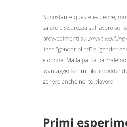
Nonostante queste evidenze, molti
salute e sicurezza sul lavoro senz
provvedimenti su
smart working
e
linea “gender blind” o “gender n
e donne. Ma la parità formale non
svantaggio femminile, impedendo 
genere anche nel telelavoro.
Primi esperime