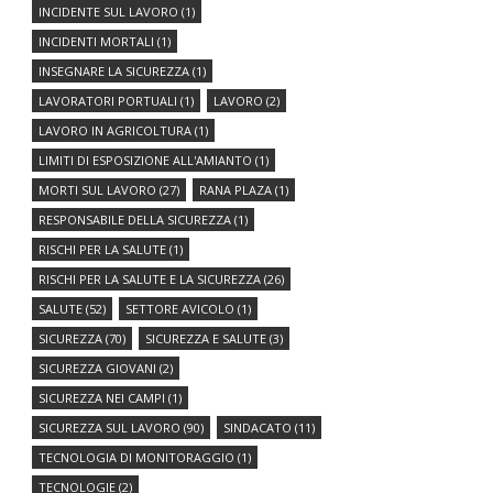
INCIDENTE SUL LAVORO
(1)
INCIDENTI MORTALI
(1)
INSEGNARE LA SICUREZZA
(1)
LAVORATORI PORTUALI
(1)
LAVORO
(2)
LAVORO IN AGRICOLTURA
(1)
LIMITI DI ESPOSIZIONE ALL'AMIANTO
(1)
MORTI SUL LAVORO
(27)
RANA PLAZA
(1)
RESPONSABILE DELLA SICUREZZA
(1)
RISCHI PER LA SALUTE
(1)
RISCHI PER LA SALUTE E LA SICUREZZA
(26)
SALUTE
(52)
SETTORE AVICOLO
(1)
SICUREZZA
(70)
SICUREZZA E SALUTE
(3)
SICUREZZA GIOVANI
(2)
SICUREZZA NEI CAMPI
(1)
SICUREZZA SUL LAVORO
(90)
SINDACATO
(11)
TECNOLOGIA DI MONITORAGGIO
(1)
TECNOLOGIE
(2)