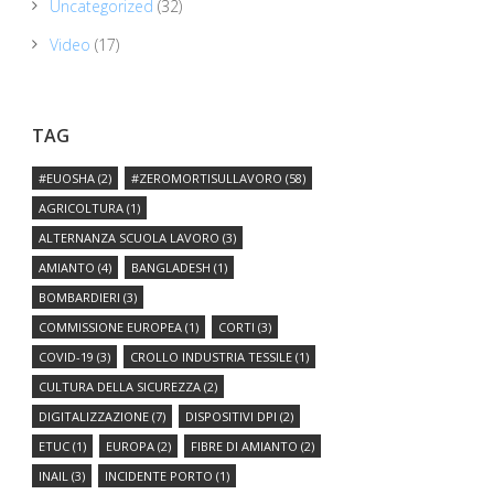
Uncategorized
(32)
Video
(17)
TAG
#EUOSHA
(2)
#ZEROMORTISULLAVORO
(58)
AGRICOLTURA
(1)
ALTERNANZA SCUOLA LAVORO
(3)
AMIANTO
(4)
BANGLADESH
(1)
BOMBARDIERI
(3)
COMMISSIONE EUROPEA
(1)
CORTI
(3)
COVID-19
(3)
CROLLO INDUSTRIA TESSILE
(1)
CULTURA DELLA SICUREZZA
(2)
DIGITALIZZAZIONE
(7)
DISPOSITIVI DPI
(2)
ETUC
(1)
EUROPA
(2)
FIBRE DI AMIANTO
(2)
INAIL
(3)
INCIDENTE PORTO
(1)