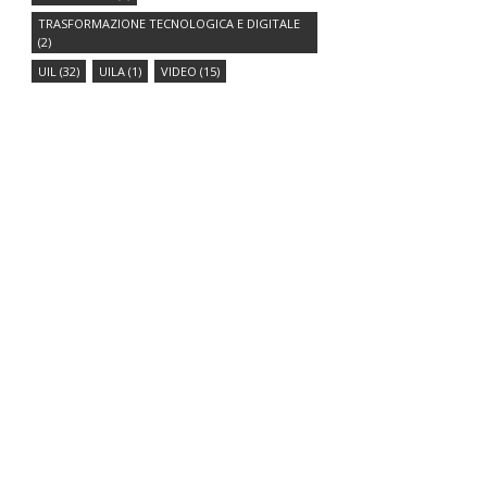
TRASFORMAZIONE TECNOLOGICA E DIGITALE
(2)
UIL
(32)
UILA
(1)
VIDEO
(15)