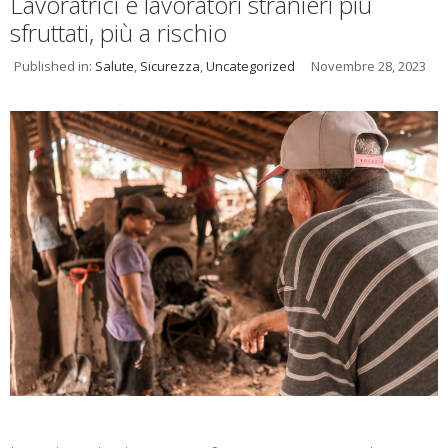
Lavoratrici e lavoratori stranieri più
sfruttati, più a rischio
Published in:
Salute
,
Sicurezza
,
Uncategorized
Novembre 28, 2023