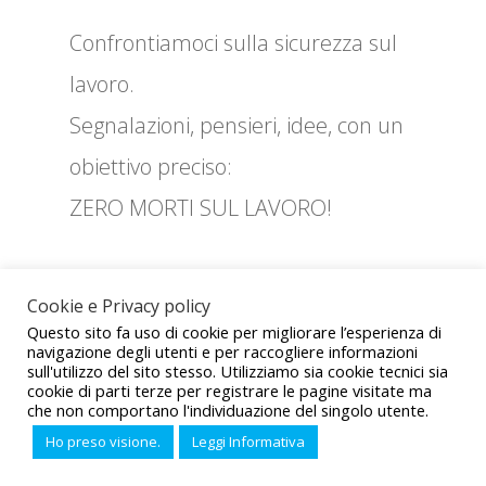
Confrontiamoci sulla sicurezza sul
lavoro.
Segnalazioni, pensieri, idee, con un
obiettivo preciso:
ZERO MORTI SUL LAVORO!
Cookie e Privacy policy
ZE
Questo sito fa uso di cookie per migliorare l’esperienza di
navigazione degli utenti e per raccogliere informazioni
RO
sull'utilizzo del sito stesso. Utilizziamo sia cookie tecnici sia
cookie di parti terze per registrare le pagine visitate ma
MO
che non comportano l'individuazione del singolo utente.
Sito realizzato da CED UIL © 2021 - Tutti i diritti sono riservati -
Ho preso visione.
Leggi Informativa
RTI
Privacy and Policy
.