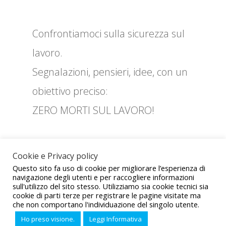
Confrontiamoci sulla sicurezza sul
lavoro.
Segnalazioni, pensieri, idee, con un
obiettivo preciso:
ZERO MORTI SUL LAVORO!
Cookie e Privacy policy
ZE
Questo sito fa uso di cookie per migliorare l’esperienza di
navigazione degli utenti e per raccogliere informazioni
RO
sull'utilizzo del sito stesso. Utilizziamo sia cookie tecnici sia
cookie di parti terze per registrare le pagine visitate ma
MO
che non comportano l'individuazione del singolo utente.
Sito realizzato da CED UIL © 2021 - Tutti i diritti sono riservati -
Ho preso visione.
Leggi Informativa
RTI
Privacy and Policy
.